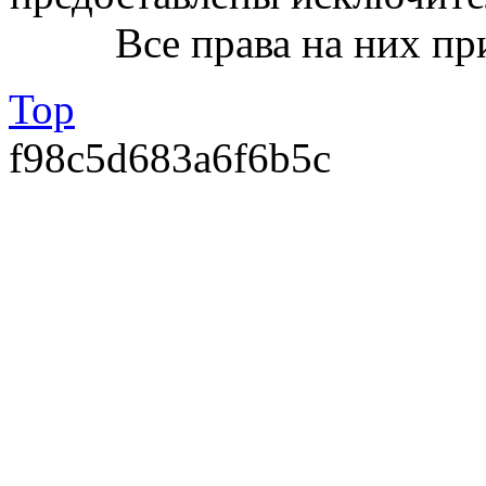
Все права на них пр
Top
f98c5d683a6f6b5c