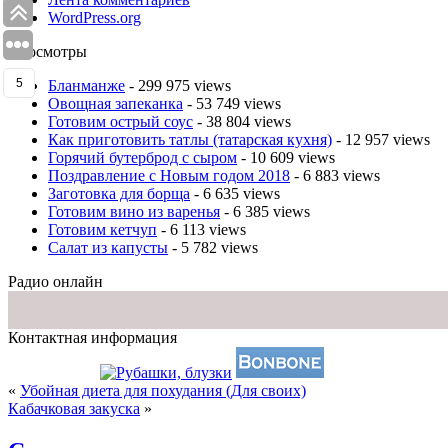
WordPress.org
Просмотры
5
Бланманже
- 299 975 views
Овощная запеканка
- 53 749 views
Готовим острый соус
- 38 804 views
Как приготовить татлы (татарская кухня)
- 12 957 views
Горячий бутерброд с сыром
- 10 609 views
Поздравление с Новым годом 2018
- 6 883 views
Заготовка для борща
- 6 635 views
Готовим вино из варенья
- 6 385 views
Готовим кетчуп
- 6 113 views
Салат из капусты
- 5 782 views
Радио онлайн
Контактная информация
«
Убойная диета для похудания (Для своих)
Кабачковая закуска
»