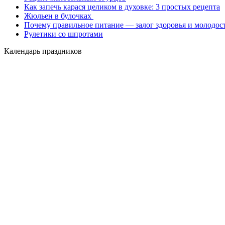
Как запечь карася целиком в духовке: 3 простых рецепта
Жюльен в булочках
Почему правильное питание — залог здоровья и молодос
Рулетики со шпротами
Календарь праздников