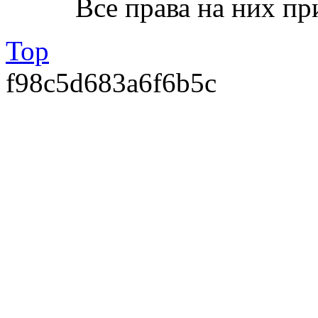
Все права на них пр
Top
f98c5d683a6f6b5c