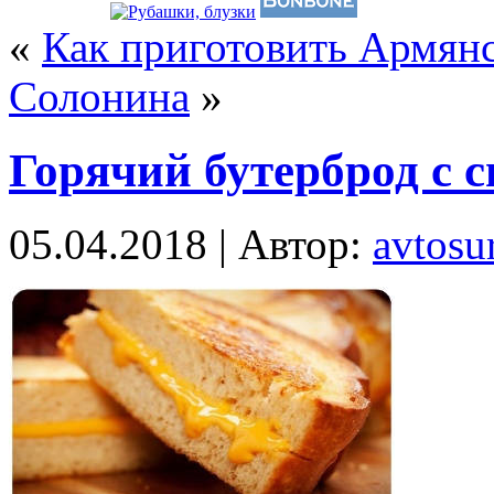
«
Как приготовить Армян
Солонина
»
Горячий бутерброд с 
05.04.2018 | Автор:
avtosur