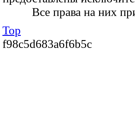
Все права на них пр
Top
f98c5d683a6f6b5c