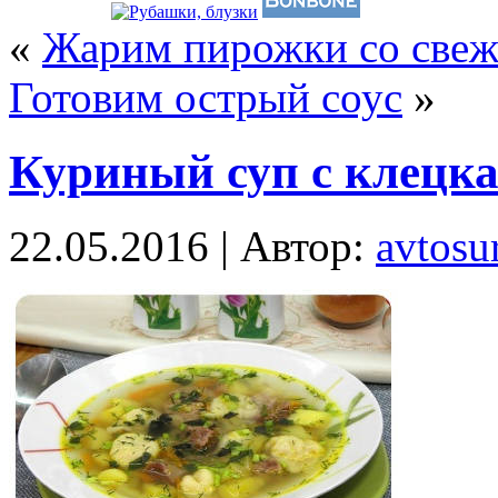
«
Жарим пирожки со свеж
Готовим острый соус
»
Куриный суп с клецк
22.05.2016 | Автор:
avtosur