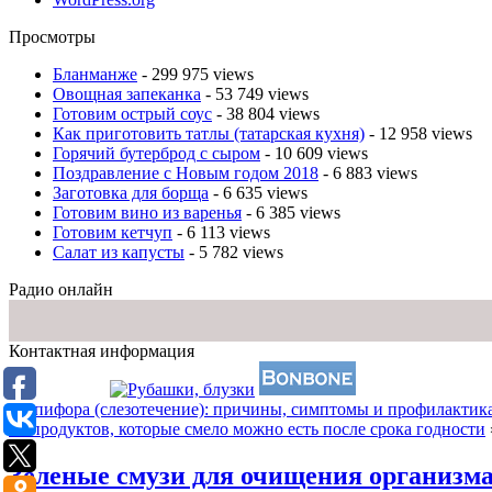
Просмотры
Бланманже
- 299 975 views
Овощная запеканка
- 53 749 views
Готовим острый соус
- 38 804 views
Как приготовить татлы (татарская кухня)
- 12 958 views
Горячий бутерброд с сыром
- 10 609 views
Поздравление с Новым годом 2018
- 6 883 views
Заготовка для борща
- 6 635 views
Готовим вино из варенья
- 6 385 views
Готовим кетчуп
- 6 113 views
Салат из капусты
- 5 782 views
Радио онлайн
Контактная информация
«
Эпифора (слезотечение): причины, симптомы и профилактик
16 продуктов, которые смело можно есть после срока годности
Зеленые смузи для очищения организм