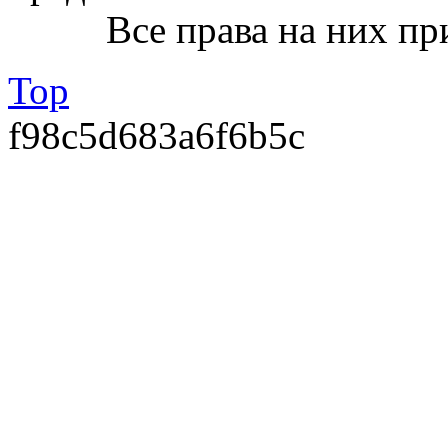
Все права на них пр
Top
f98c5d683a6f6b5c