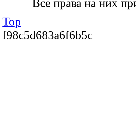
Все права на них пр
Top
f98c5d683a6f6b5c