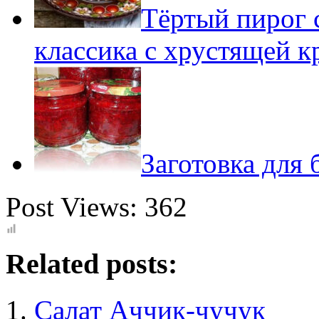
Тёртый пирог 
классика с хрустящей 
Заготовка для
Post Views:
362
Related posts:
Салат Аччик-чучук